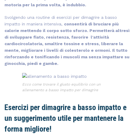
motoria per la prima volta, è indubbio.
Svolgendo una routine di esercizi per dimagrire a basso
impatto in maniera intensiva,
consentirà di bruciare più
calorie mettendo il corpo sotto sforzo. Permetterà altresì
di sviluppare fiato, resistenza, favorire l’attività
cardiocircolatoria, smaltire tossine e stress, liberare la
mente, migliorare i livelli di colesterolo e ormoni. Il tutto
rinforzando e tonificando i muscoli ma senza impattare su
ginocchia, piedi e gambe.
Ecco come trovare il giusto equilibrio con un
allenamento a basso impatto per dimagrire
Esercizi per dimagrire a basso impatto e
un suggerimento utile per mantenere la
forma migliore!