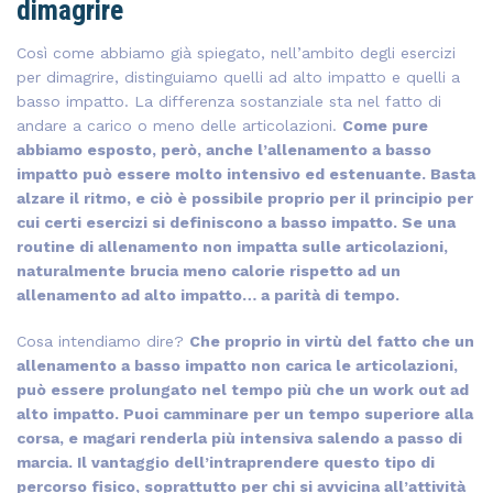
dimagrire
Così come abbiamo già spiegato, nell’ambito degli esercizi
per dimagrire, distinguiamo quelli ad alto impatto e quelli a
basso impatto. La differenza sostanziale sta nel fatto di
andare a carico o meno delle articolazioni.
Come pure
abbiamo esposto, però, anche l’allenamento a basso
impatto può essere molto intensivo ed estenuante. Basta
alzare il ritmo, e ciò è possibile proprio per il principio per
cui certi esercizi si definiscono a basso impatto. Se una
routine di allenamento non impatta sulle articolazioni,
naturalmente brucia meno calorie rispetto ad un
allenamento ad alto impatto… a parità di tempo.
Cosa intendiamo dire?
Che proprio in virtù del fatto che un
allenamento a basso impatto non carica le articolazioni,
può essere prolungato nel tempo più che un work out ad
alto impatto. Puoi camminare per un tempo superiore alla
corsa, e magari renderla più intensiva salendo a passo di
marcia. Il vantaggio dell’intraprendere questo tipo di
percorso fisico, soprattutto per chi si avvicina all’attività