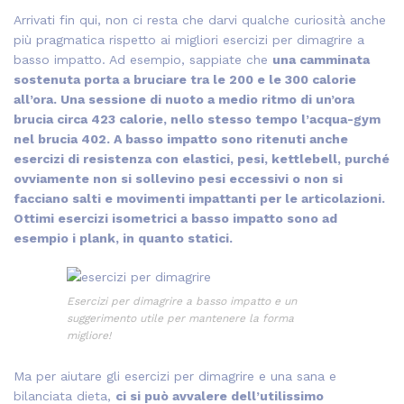
Arrivati fin qui, non ci resta che darvi qualche curiosità anche
più pragmatica rispetto ai migliori esercizi per dimagrire a
basso impatto. Ad esempio, sappiate che
una camminata
sostenuta porta a bruciare tra le 200 e le 300 calorie
all’ora. Una sessione di nuoto a medio ritmo di un’ora
brucia circa 423 calorie, nello stesso tempo l’acqua-gym
nel brucia 402. A basso impatto sono ritenuti anche
esercizi di resistenza con elastici, pesi, kettlebell, purché
ovviamente non si sollevino pesi eccessivi o non si
facciano salti e movimenti impattanti per le articolazioni.
Ottimi esercizi isometrici a basso impatto sono ad
esempio i plank, in quanto statici.
Esercizi per dimagrire a basso impatto e un
suggerimento utile per mantenere la forma
migliore!
Ma per aiutare gli esercizi per dimagrire e una sana e
bilanciata dieta,
ci si può avvalere dell’utilissimo