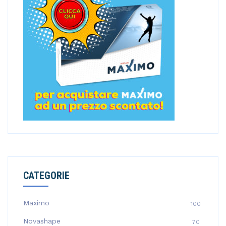
:
CATEGORIE
Maximo
100
Novashape
70