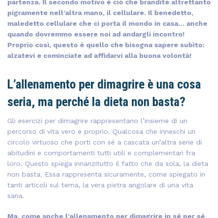
partenza. Il secondo motivo è ciò che brandite altrettanto
pigramente nell’altra mano, il cellulare. Il benedetto,
maledetto cellulare che ci porta il mondo in casa… anche
quando dovremmo essere noi ad andargli incontro!
Proprio così, questo è quello che bisogna sapere subito:
alzatevi e cominciate ad affidarvi alla buona volontà!
L’allenamento per dimagrire è una cosa
seria, ma perché la dieta non basta?
Gli esercizi per dimagrire rappresentano l’insieme di un
percorso di vita vero e proprio. Qualcosa che inneschi un
circolo virtuoso che porti con sé a cascata un’altra serie di
abitudini e comportamenti tutti utili e complementari fra
loro. Questo spiega innanzitutto il fatto che da sola, la dieta
non basta. Essa rappresenta sicuramente, come spiegato in
tanti articoli sul tema, la vera pietra angolare di una vita
sana.
Ma, come anche l’allenamento per dimagrire in sé per sé,