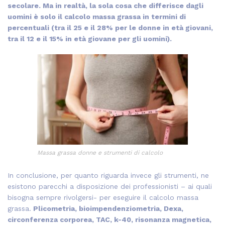
secolare. Ma in realtà, la sola cosa che differisce dagli
uomini è solo il calcolo massa grassa in termini di
percentuali (tra il 25 e il 28% per le donne in età giovani,
tra il 12 e il 15% in età giovane per gli uomini).
Massa grassa donne e strumenti di calcolo
In conclusione, per quanto riguarda invece gli strumenti, ne
esistono parecchi a disposizione dei professionisti – ai quali
bisogna sempre rivolgersi- per eseguire il calcolo massa
grassa.
Plicometria, bioimpendenziometria, Dexa,
circonferenza corporea, TAC, k-40, risonanza magnetica,