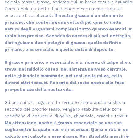
calcolo massa grassa, apriamo qui un breve focus a riguardo.
Come abbiamo detto, l’adipe non è certamente solo un
eccesso di cui liberarsi.
Il nostro grasso è un elemento
prezioso, che conferma una volta di più quanto nella
natura degli organismi complessi tutto quanto eserciti un
ruolo ben preciso. Scendendo ancora di più nel dettaglio,
distinguiamo due tipologie di grasso: quello definito
primario, o essenziale, e quello detto di deposito.
Il grasso primario, o essenziale, è la riserva di adipe che si
trova: nel midollo osseo, nel sistema nervoso centrale,
nelle ghiandole mammarie, nei reni, nella milza, ed in
diversi altri tessuti. Pensate del resto anche alla fase
pre-puberale della nostra vita.
Gli ormoni che regolano lo sviluppo fanno anche sì che, a
seconda del proprio sesso, vengano stabilite delle zone
specifiche di accumulo di adipe, ghiandole, organi e tessuti.
Ma attenzione, anche il grasso essenziale ha una sua
soglia entro la quale non è in eccesso. Qui si entra in un
calcolo nel calcolo massa grassa. Per gli adulti maschi è