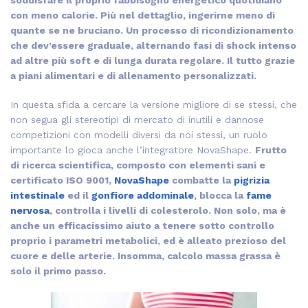
soddisfare il proprio fabbisogno energetico quotidiano
con meno calorie. Più nel dettaglio, ingerirne meno di
quante se ne bruciano. Un processo di ricondizionamento
che dev’essere graduale, alternando fasi di shock intenso
ad altre più soft e di lunga durata regolare. Il tutto grazie
a piani alimentari e di allenamento personalizzati.
In questa sfida a cercare la versione migliore di se stessi, che
non segua gli stereotipi di mercato di inutili e dannose
competizioni con modelli diversi da noi stessi, un ruolo
importante lo gioca anche l’integratore NovaShape.
Frutto
di ricerca scientifica, composto con elementi sani e
certificato ISO 9001,
NovaShape
combatte la
pigrizia
intestinale
ed il
gonfiore addominale
, blocca la
fame
nervosa
, controlla i livelli di colesterolo. Non solo, ma è
anche un efficacissimo aiuto a tenere sotto controllo
proprio i parametri metabolici, ed è alleato prezioso del
cuore e delle arterie. Insomma, calcolo massa grassa è
solo il primo passo.