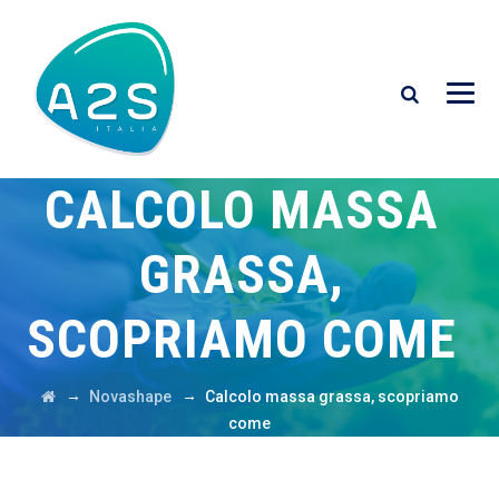
CALCOLO MASSA
GRASSA,
SCOPRIAMO COME
→
→
Novashape
Calcolo massa grassa, scopriamo
come