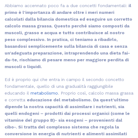
Abbiamo accennato poco fa a due concetti fondamentali:
il
primo è l’importanza di andare oltre i meri numeri
calcolati dalla bilancia domestica ed eseguire un corretto
calcolo massa grassa. Questo perché siamo composti da
muscoli, grasso e acqua e tutto contribuisce al nostro
peso complessivo. In pratica, ci teniamo a ribadirlo,
basandosi semplicemente sulla bilancia di casa e senza
un’adeguata preparazione, intraprendendo una dieta fai-
da-te, rischiamo di pesare meno per maggiore perdita di
muscoli o liquidi.
Ed è proprio qui che entra in campo il secondo concetto
fondamentale, quello di una gradualità raggiungibile
educando il
metabolismo
. Proprio così, calcolo massa grassa
e corretta
educazione del metabolismo. Da quest’ultimo
dipende la nostra capacità di assimilare i nutrienti, sia
quelli endogeni – prodotti dai processi organici (come le
vitamine del gruppo B)- sia esogeni – provenienti dal
cibo-. Si tratta del complesso sistema che regola la
conversione in energia di nutrienti e alimenti assimilati