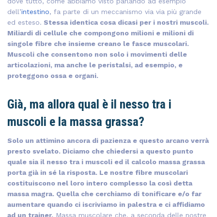
dove tutto, come abbiamo visto parlando ad esempio
dell’
intestino
, fa parte di un meccanismo via via più grande
ed esteso.
Stessa identica cosa dicasi per i nostri muscoli.
Miliardi di cellule che compongono milioni e milioni di
singole fibre che insieme creano le fasce muscolari.
Muscoli che consentono non solo i movimenti delle
articolazioni, ma anche le peristalsi, ad esempio, e
proteggono ossa e organi.
Già, ma allora qual è il nesso tra i
muscoli e la massa grassa?
Solo un attimino ancora di pazienza e questo arcano verrà
presto svelato. Diciamo che chiedersi a questo punto
quale sia il nesso tra i muscoli ed il calcolo massa grassa
porta già in sé la risposta. Le nostre fibre muscolari
costituiscono nel loro intero complesso la così detta
massa magra. Quella che cerchiamo di tonificare e/o far
aumentare quando ci iscriviamo in palestra e ci affidiamo
ad un trainer.
Massa muscolare che, a seconda delle nostre