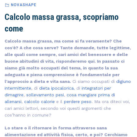
NOVASHAPE
Calcolo massa grassa, scopriamo
come
Calcolo massa grassa, ma come si fa veramente? Che
cos’è? A che cosa serve? Tante domande, tutte legittime,
alle quali come sempre, cari amici del benessere e delle
buone abitudini di vita, risponderemo qui. In passato ci
siamo già molto occupati del tema, in quanto la sua
adeguata e piena comprensione è fondamentale per
l’approccio a dieta e vita sana.
Ci siamo occupati di
digiuno
intermittente
, di
dieta ipocalorica
, di
integratori per
dimagrire
,
sollevamento pesi
,
cosa mangiare prima di
allenarsi
,
calcolo calorie
e il
perdere peso
. Ma ora diteci voi,
cari amici lettori, secondo voi questi argomenti che
cos’hanno in comune?
Lo stare o il ritornare in forma attraverso sana
alimentazione ed attività fisica, certo, e poi? Cerchiamo