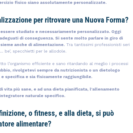
rcizio fisico siano assolutamente personalizzate.
alizzazione per ritrovare una Nuova Forma?
i essere studiato e necessariamente personalizzato. Oggi
 adeguati di conseguenza. Si sente molto parlare in giro di
nsieme anche di alimentazione.
Tra tantissimi professionisti seri
 be’, specchietti per le allodole.
utto l’organismo efficiente e sano ritardando al meglio i processi
ubbio, rivolgetevi sempre da nutrizionista o un dietologo
 e specifica e sia fisicamente raggiungibile.
di vita più sane, e ad una dieta pianificata, l’allenamento
ntegratore naturale specifico.
nizione, o fitness, e alla dieta, si può
atore alimentare?