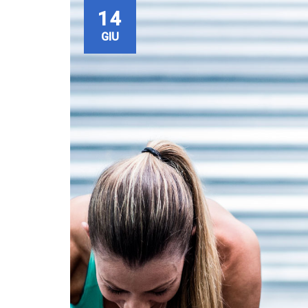
14
GIU