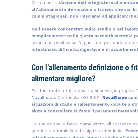
Certamente!
L’azione dell’integratore alimentare
all’allenamento definizione o fitness che sia. In
cambi stagionali, non riusciamo ad applicarci ne
Nell’essere concentrati sullo studio o nel lavoro
semplicemente nella giusta serenità mentale pe
azioni non positive sull’organismo, portando a co
intestinale, difficoltà digestive e di assorbiment
Con l’allenamento definizione o fit
alimentare migliore?
Per far fronte a tutto questo, si consiglia proprio 
NovaShape
. Certificato ISO 9001,
NovaShape
comb
situazioni di stallo e rallentamento dovute a st
aiuta a controllare la fame, i parametri metabolici
La sua azione, a base, come detto, di sostanze natu
gonfiore addominale e la pigrizia intestinale.
Esser
introdurre meno calorie, apporta anche effetti b