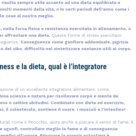
 risulta sempre utile accanto ad una dieta equilibrata e
 molti momenti della vita, o in certi periodi dell’anno come i
lle cose al nostro meglio.
, nella forza fisica e resistenza esercitata in allenamento, o
r affrontare una dieta.
Queste forme di stress esercitano
nseguenze.
Conseguenze come gonfiore addominale, pigrizia
o del cibo, difficoltà nel sintetizzare sostanze utili al corpo.
ness e la dieta, qual è l’integratore
l’azione di un eccellente integratore alimentare, come
ina scienza e natura per risollevare corpo e mente da
ress o cattive abitudini. Combinato con dieta ed esercizio,
, il colesterolo, sostiene il cuore, i muscoli e l’intestino!
rali come il finocchio, aiuta anche a placare il senso di fame, il
e sgonfi, controllare meglio la fame e di conseguenza
enefici all’umore. Ritrovare la propria autostima è