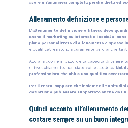
avere un’anamnesi completa perché dieta ed ese
Allenamento definizione e person
L’allenamento definizione o fitness deve quind
anche il marketing su internet e i social si sono
piano personalizzato di allenamento e spesso i
e qualificati esistono sicuramente però anche tanti…
Allora, siccome in ballo c’è la capacità di tenere t
di invecchiamento, non siate voi le allodole.
Nel d
professionista che abbia una qualifica accertata
Per il resto, sappiate che insieme alle abitudini 
definizione può essere supportato anche da un i
Quindi accanto all’allenamento defi
contare sempre su un buon integr