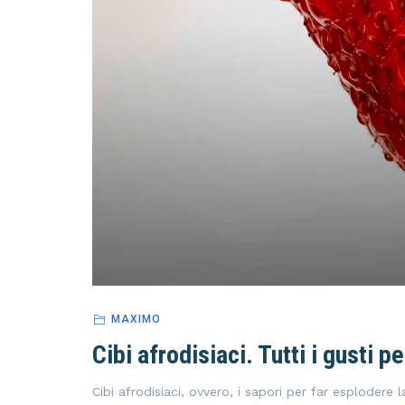
MAXIMO
Cibi afrodisiaci. Tutti i gusti 
Cibi afrodisiaci, ovvero, i sapori per far esplodere l