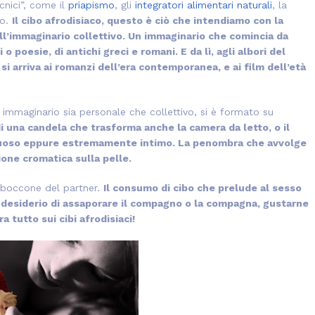
cnici”, come il
priapismo
, gli
integratori alimentari naturali
, la
ro.
Il cibo afrodisiaco, questo è ciò che intendiamo con la
ll’immaginario collettivo. Un immaginario che comincia da
 o poesie, di antichi greci e romani. E da lì, agli albori del
i arriva ai romanzi dell’era contemporanea, e ai film dell’età
 immaginario sia personale che collettivo, si è formato su
i una candela che trasforma anche la camera da letto, o il
ntuoso eppure estremamente intimo. La penombra che avvolge
sione cromatica sulla pelle.
i boccone del partner.
Il consumo di cibo che prelude al sesso
 desiderio di assaporare il compagno o la compagna, gustarne
a tutto sui cibi afrodisiaci!