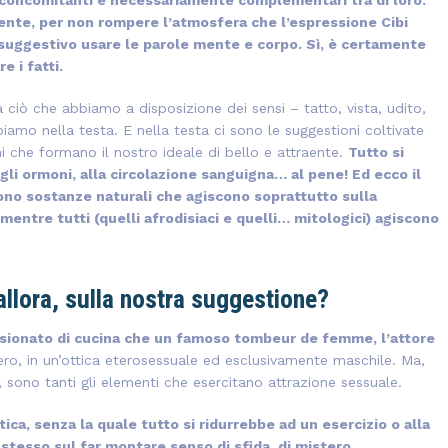
mente, per non rompere l’atmosfera che l’espressione Cibi
e suggestivo usare le parole mente e corpo. Sì, è certamente
e i fatti.
a ciò che abbiamo a disposizione dei sensi – tatto, vista, udito,
amo nella testa. E nella testa ci sono le suggestioni coltivate
ni che formano il nostro ideale di bello e attraente.
Tutto si
li ormoni, alla circolazione sanguigna… al pene! Ed ecco il
gono sostanze naturali che agiscono soprattutto sulla
mentre tutti (quelli afrodisiaci e quelli… mitologici) agiscono
 allora, sulla nostra suggestione?
sionato di cucina che un famoso tombeur de femme, l’attore
ro, in un’ottica eterosessuale ed esclusivamente maschile. Ma,
 sono tanti gli elementi che esercitano attrazione sessuale.
ica, senza la quale tutto si ridurrebbe ad un esercizio o alla
e stesso sul far montare senso di sfida, di mistero.