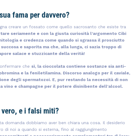
a sua fama per davvero?
na creare un fossato come quello sacrosanto che esiste tra
ntare seriamente e con la giusta curiosità l’argomento Cibi
 mitologia e credenza come quando si sgrassa il prosciutto
uccosa e saporita ma che, alla lunga, ci sazia troppo di
apore salace e stuzzicante della verità!
 confermare che
sì, la cioccolata contiene sostanze sia anti-
eobromina e la feniletilamina. Discorso analogo per il caviale,
zione degli spermatozoi. E, pur restando la necessità di non
a vino e champagne per il potere disinibente dell’alcool.
vero, e i falsi miti?
ta domanda dobbiamo aver ben chiara una cosa. Il desiderio
o di noi a quando si esterna, fino al raggiungimento
concomitanti e necessariamente complementari tra di loro: