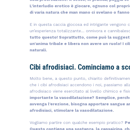
L’interludio erotico è giocare, ognuno col proprio
di varia natura che man mano ci svelano o fanno 
E in questa caccia giocosa ed intrigante vengono coin
un’esperienza totalizzante… onnivora e cannibales
tutto questo! Soprattutto, come può la suggestio
un’anima tribale e libera non avere un ruolo! I c
naturali.
Cibi afrodisiaci. Cominciamo a sco
Molto bene, a questo punto, chiarito definitivamen
che i cibi afrodisiaci accendono i noi, passiamo al
afrodisiaco viene esercitato al livello chimico e fi
importante la vasodilatazione? Semplice, perché
avvenga l’erezione, bisogna apportare sangue art
afrodisiaci, stimolare la vasodilatazione.
Vogliamo partire con qualche esempio pratico?
Pe
Questo contiene una sostanza, la capsaicina, ch