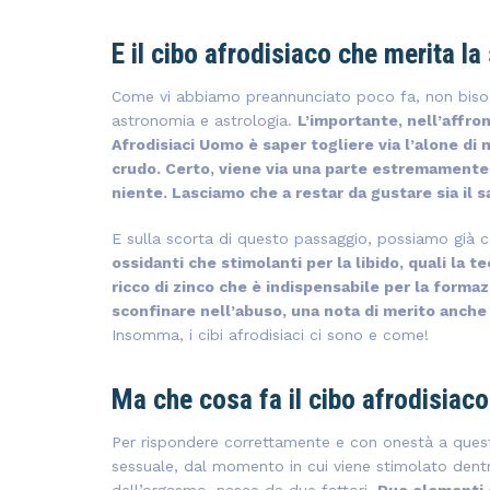
E il cibo afrodisiaco che merita l
Come vi abbiamo preannunciato poco fa, non bisog
astronomia e astrologia.
L’importante, nell’affro
Afrodisiaci Uomo è saper togliere via l’alone di
crudo. Certo, viene via una parte estremamente s
niente. Lasciamo che a restar da gustare sia il s
E sulla scorta di questo passaggio, possiamo già
ossidanti che stimolanti per la libido, quali la t
ricco di zinco che è indispensabile per la forma
sconfinare nell’abuso, una nota di merito anche 
Insomma, i cibi afrodisiaci ci sono e come!
Ma che cosa fa il cibo afrodisiaco 
Per rispondere correttamente e con onestà a ques
sessuale, dal momento in cui viene stimolato dentr
dell’orgasmo, nasce da due fattori.
Due elementi 