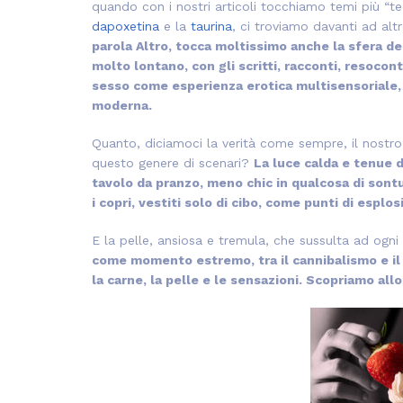
quando con i nostri articoli tocchiamo temi più “te
dapoxetina
e la
taurina
, ci troviamo davanti ad alt
parola Altro, tocca moltissimo anche la sfera de
molto lontano, con gli scritti, racconti, resoconti
sesso come esperienza erotica multisensoriale, s
moderna.
Quanto, diciamoci la verità come sempre, il nostro
questo genere di scenari?
La luce calda e tenue d
tavolo da pranzo, meno chic in qualcosa di so
i copri, vestiti solo di cibo, come punti di esplo
E la pelle, ansiosa e tremula, che sussulta ad ogn
come momento estremo, tra il cannibalismo e il
la carne, la pelle e le sensazioni. Scopriamo allor