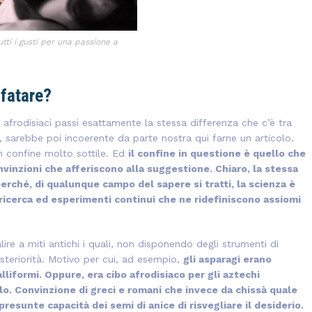
Tutti i gusti per una passione a
sfatare?
i afrodisiaci passi esattamente la stessa differenza che c’è tra
, sarebbe poi incoerente da parte nostra qui farne un articolo.
n confine molto sottile. Ed
il confine in questione è quello che
nvinzioni che afferiscono alla suggestione. Chiaro, la stessa
perché, di qualunque campo del sapere si tratti, la scienza è
ricerca ed esperimenti continui che ne ridefiniscono assiomi
lire a miti antichi i quali, non disponendo degli strumenti di
steriorità. Motivo per cui, ad esempio,
gli asparagi erano
liformi. Oppure, era cibo afrodisiaco per gli aztechi
lo. Convinzione di greci e romani che invece da chissà quale
resunte capacità dei semi di anice di risvegliare il desiderio.