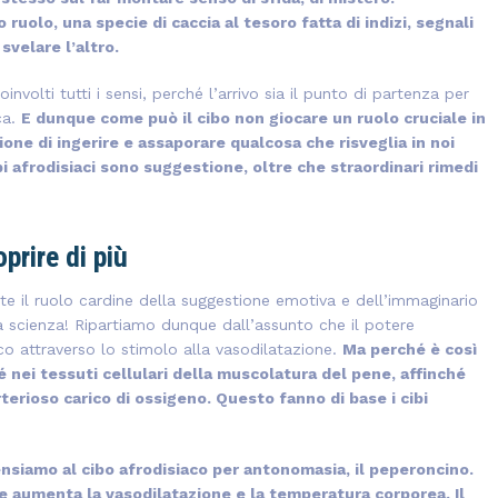
 ruolo, una specie di caccia al tesoro fatta di indizi, segnali
svelare l’altro.
volti tutti i sensi, perché l’arrivo sia il punto di partenza per
ca.
E dunque come può il cibo non giocare un ruolo cruciale in
ne di ingerire e assaporare qualcosa che risveglia in noi
ibi afrodisiaci sono suggestione, oltre che straordinari rimedi
prire di più
te il ruolo cardine della suggestione emotiva e dell’immaginario
la scienza! Ripartiamo dunque dall’assunto che il potere
sico attraverso lo stimolo alla vasodilatazione.
Ma perché è così
 nei tessuti cellulari della muscolatura del pene, affinché
erioso carico di ossigeno. Questo fanno di base i cibi
nsiamo al cibo afrodisiaco per antonomasia, il peperoncino.
e aumenta la vasodilatazione e la temperatura corporea. Il