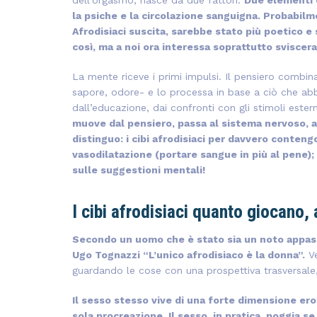
la psiche e la circolazione sanguigna. Probabil
Afrodisiaci suscita, sarebbe stato più poetico 
così, ma a noi ora interessa soprattutto sviscerar
La mente riceve i primi impulsi. Il pensiero combin
sapore, odore- e lo processa in base a ciò che abbi
dall’educazione, dai confronti con gli stimoli ester
muove dal pensiero, passa al sistema nervoso, ag
distinguo: i cibi afrodisiaci per davvero conten
vasodilatazione (portare sangue in più al pene); 
sulle suggestioni mentali!
I cibi afrodisiaci quanto giocano,
Secondo un uomo che è stato sia un noto appas
Ugo Tognazzi “L’unico afrodisiaco è la donna”.
Ve
guardando le cose con una prospettiva trasversale,
Il sesso stesso vive di una forte dimensione erot
sola procreazione. Il sesso, in pratica, poggia s