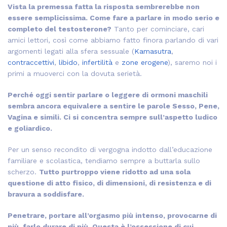
Vista la premessa fatta la risposta sembrerebbe non
essere semplicissima. Come fare a parlare in modo serio e
completo del testosterone?
Tanto per cominciare, cari
amici lettori, così come abbiamo fatto finora parlando di vari
argomenti legati alla sfera sessuale (
Kamasutra
,
contraccettivi
,
libido
,
infertilità
e
zone erogene
), saremo noi i
primi a muoverci con la dovuta serietà.
Perché oggi sentir parlare o leggere di ormoni maschili
sembra ancora equivalere a sentire le parole Sesso, Pene,
Vagina e simili. Ci si concentra sempre sull’aspetto ludico
e goliardico.
Per un senso recondito di vergogna indotto dall’educazione
familiare e scolastica, tendiamo sempre a buttarla sullo
scherzo.
Tutto purtroppo viene ridotto ad una sola
questione di atto fisico, di dimensioni, di resistenza e di
bravura a soddisfare.
Penetrare, portare all’orgasmo più intenso, provocarne di
più, farlo durare di più. Questa è l’ossessione di cui