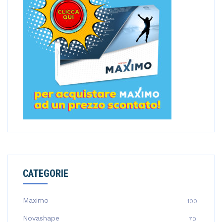
:
CATEGORIE
Maximo
100
Novashape
70