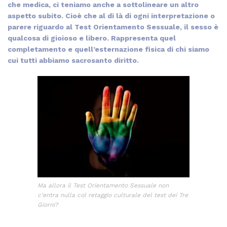
che medica, ci teniamo anche a sottolineare un altro
aspetto subito. Cioè che al di là di ogni interpretazione o
parere riguardo al Test Orientamento Sessuale, il sesso è
qualcosa di gioioso e libero. Rappresenta quel
completamento e quell’esternazione fisica di chi siamo
cui tutti abbiamo sacrosanto diritto.
Ma allora il Test Orientamento Sessuale non
c’entra nulla col retaggio culturale del test dei Tre
Giorni?