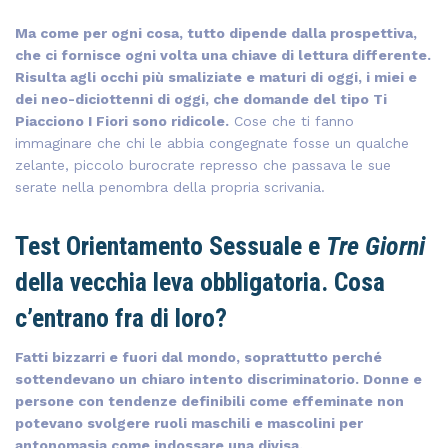
Ma come per ogni cosa, tutto dipende dalla prospettiva,
che ci fornisce ogni volta una chiave di lettura differente.
Risulta agli occhi più smaliziate e maturi di oggi, i miei e
dei neo-diciottenni di oggi, che domande del tipo Ti
Piacciono I Fiori sono ridicole.
Cose che ti fanno
immaginare che chi le abbia congegnate fosse un qualche
zelante, piccolo burocrate represso che passava le sue
serate nella penombra della propria scrivania.
Test Orientamento Sessuale e
Tre Giorni
della vecchia leva obbligatoria. Cosa
c’entrano fra di loro?
Fatti bizzarri e fuori dal mondo, soprattutto perché
sottendevano un chiaro intento discriminatorio. Donne e
persone con tendenze definibili come effeminate non
potevano svolgere ruoli maschili e mascolini per
antonomasia come indossare una divisa.