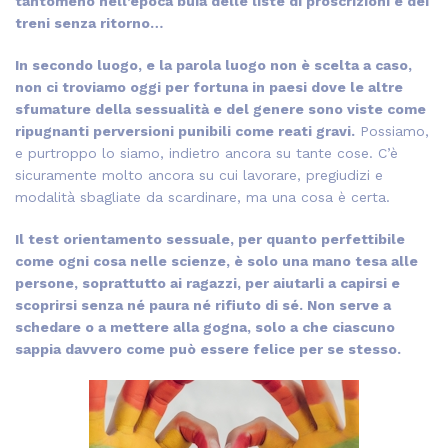
tantomeno nell’epoca buia delle liste di proscrizioni e dei
treni senza ritorno…
In secondo luogo, e la parola luogo non è scelta a caso,
non ci troviamo oggi per fortuna in paesi dove le altre
sfumature della sessualità e del genere sono viste come
ripugnanti perversioni punibili come reati gravi.
Possiamo,
e purtroppo lo siamo, indietro ancora su tante cose. C’è
sicuramente molto ancora su cui lavorare, pregiudizi e
modalità sbagliate da scardinare, ma una cosa è certa.
Il test orientamento sessuale, per quanto perfettibile
come ogni cosa nelle scienze, è solo una mano tesa alle
persone, soprattutto ai ragazzi, per aiutarli a capirsi e
scoprirsi senza né paura né rifiuto di sé. Non serve a
schedare o a mettere alla gogna, solo a che ciascuno
sappia davvero come può essere felice per se stesso.