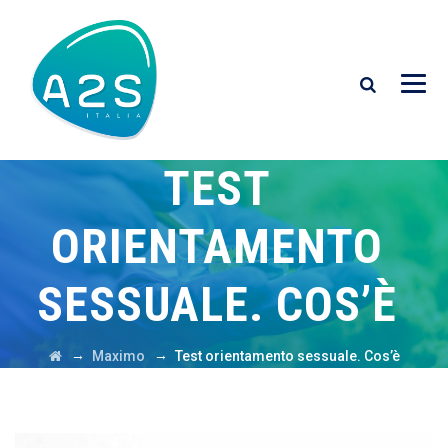
TEST
ORIENTAMENTO
SESSUALE. COS’È
→
→
Maximo
Test orientamento sessuale. Cos’è