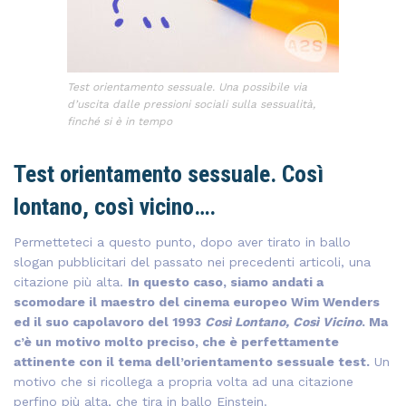
Test orientamento sessuale. Una possibile via
d’uscita dalle pressioni sociali sulla sessualità,
finché si è in tempo
Test orientamento sessuale. Così
lontano, così vicino….
Permetteteci a questo punto, dopo aver tirato in ballo
slogan pubblicitari del passato nei precedenti articoli, una
citazione più alta.
In questo caso, siamo andati a
scomodare il maestro del cinema europeo Wim Wenders
ed il suo capolavoro del 1993
Così Lontano, Così Vicino
. Ma
c’è un motivo molto preciso, che è perfettamente
attinente con il tema dell’orientamento sessuale test.
Un
motivo che si ricollega a propria volta ad una citazione
perfino più alta, che tira in ballo Einstein.