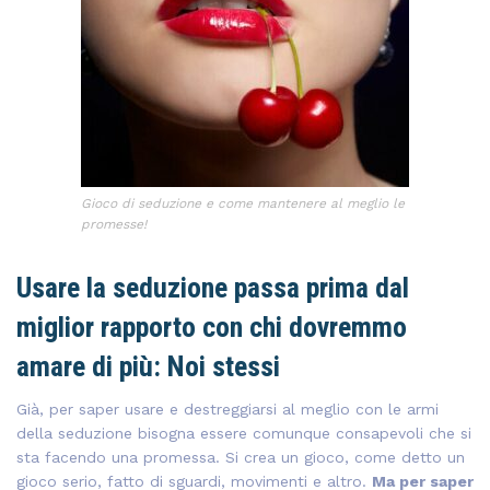
Gioco di seduzione e come mantenere al meglio le
promesse!
Usare la seduzione passa prima dal
miglior rapporto con chi dovremmo
amare di più: Noi stessi
Già, per saper usare e destreggiarsi al meglio con le armi
della seduzione bisogna essere comunque consapevoli che si
sta facendo una promessa. Si crea un gioco, come detto un
gioco serio, fatto di sguardi, movimenti e altro.
Ma per saper