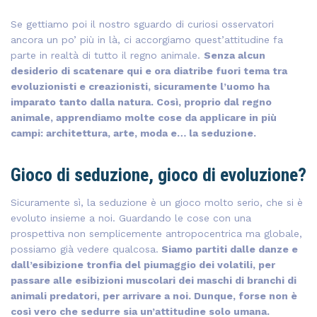
Se gettiamo poi il nostro sguardo di curiosi osservatori
ancora un po’ più in là, ci accorgiamo quest’attitudine fa
parte in realtà di tutto il regno animale.
Senza alcun
desiderio di scatenare qui e ora diatribe fuori tema tra
evoluzionisti e creazionisti, sicuramente l’uomo ha
imparato tanto dalla natura. Così, proprio dal regno
animale, apprendiamo molte cose da applicare in più
campi: architettura, arte, moda e… la seduzione.
Gioco di seduzione, gioco di evoluzione?
Sicuramente sì, la seduzione è un gioco molto serio, che si è
evoluto insieme a noi. Guardando le cose con una
prospettiva non semplicemente antropocentrica ma globale,
possiamo già vedere qualcosa.
Siamo partiti dalle danze e
dall’esibizione tronfia del piumaggio dei volatili, per
passare alle esibizioni muscolari dei maschi di branchi di
animali predatori, per arrivare a noi. Dunque, forse non è
così vero che sedurre sia un’attitudine solo umana.