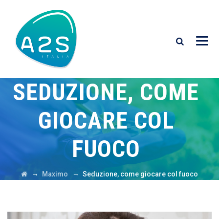
SEDUZIONE, COME
GIOCARE COL
FUOCO
→
→
Maximo
Seduzione, come giocare col fuoco