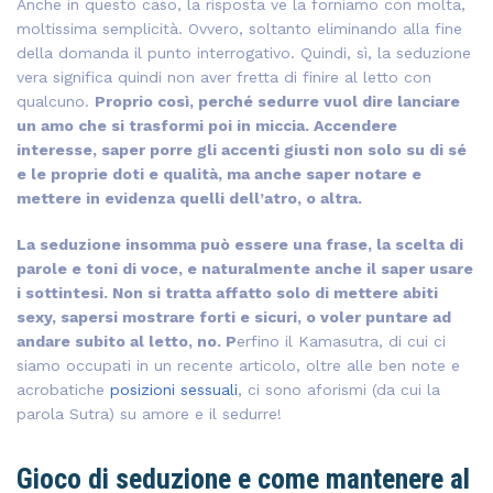
Anche in questo caso, la risposta ve la forniamo con molta,
moltissima semplicità. Ovvero, soltanto eliminando alla fine
della domanda il punto interrogativo. Quindi, sì, la seduzione
vera significa quindi non aver fretta di finire al letto con
qualcuno.
Proprio così, perché sedurre vuol dire lanciare
un amo che si trasformi poi in miccia. Accendere
interesse, saper porre gli accenti giusti non solo su di sé
e le proprie doti e qualità, ma anche saper notare e
mettere in evidenza quelli dell’atro, o altra.
La seduzione insomma può essere una frase, la scelta di
parole e toni di voce, e naturalmente anche il saper usare
i sottintesi. Non si tratta affatto solo di mettere abiti
sexy, sapersi mostrare forti e sicuri, o voler puntare ad
andare subito al letto, no. P
erfino il Kamasutra, di cui ci
siamo occupati in un recente articolo, oltre alle ben note e
acrobatiche
posizioni sessuali
, ci sono aforismi (da cui la
parola Sutra) su amore e il sedurre!
Gioco di seduzione e come mantenere al