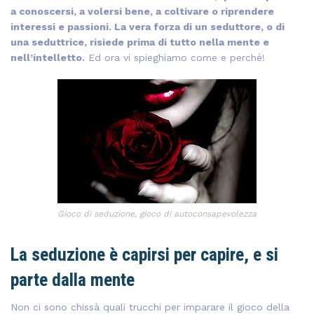
a conoscersi, a volersi bene, a coltivare o riprendere
interessi e passioni. La vera forza di un seduttore, o di
una seduttrice, risiede prima di tutto nella mente e
nell’intelletto.
Ed ora vi spieghiamo come e perché!
Gioco di seduzione, gioco di autoconsapevolezza
La seduzione è capirsi per capire, e si
parte dalla mente
Non ci sono chissà quali trucchi per imparare il gioco della