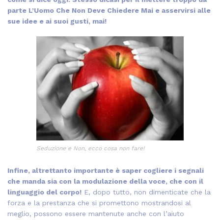
parte L’Uomo Che Non Deve Chiedere Mai e asservirsi alle
sue idee e ai suoi gusti, mai!
Seduzione e Non, ecco cosa non fare!
Infine, altrettanto importante è saper cogliere i segnali
che manda sia con la modulazione della voce, che con il
linguaggio del corpo!
E, dopo tutto, non dimenticate che la
forza e la prestanza che si promettono mostrandosi al
meglio, possono essere mantenute anche con l’aiuto