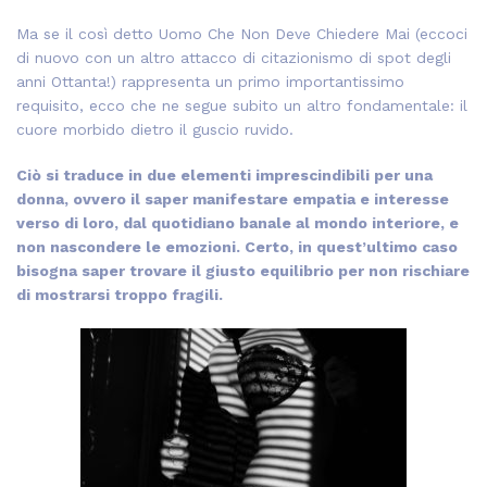
Ma se il così detto Uomo Che Non Deve Chiedere Mai (eccoci
di nuovo con un altro attacco di citazionismo di spot degli
anni Ottanta!) rappresenta un primo importantissimo
requisito, ecco che ne segue subito un altro fondamentale: il
cuore morbido dietro il guscio ruvido.
Ciò si traduce in due elementi imprescindibili per una
donna, ovvero il saper manifestare empatia e interesse
verso di loro, dal quotidiano banale al mondo interiore, e
non nascondere le emozioni. Certo, in quest’ultimo caso
bisogna saper trovare il giusto equilibrio per non rischiare
di mostrarsi troppo fragili.