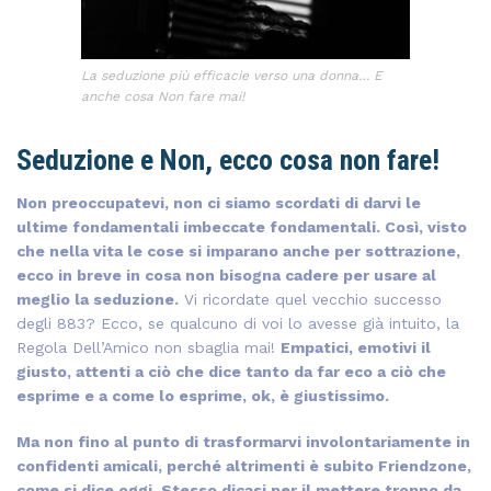
La seduzione più efficacie verso una donna… E
anche cosa Non fare mai!
Seduzione e Non, ecco cosa non fare!
Non preoccupatevi, non ci siamo scordati di darvi le
ultime fondamentali imbeccate fondamentali. Così, visto
che nella vita le cose si imparano anche per sottrazione,
ecco in breve in cosa non bisogna cadere per usare al
meglio la seduzione.
Vi ricordate quel vecchio successo
degli 883? Ecco, se qualcuno di voi lo avesse già intuito, la
Regola Dell’Amico non sbaglia mai!
Empatici, emotivi il
giusto, attenti a ciò che dice tanto da far eco a ciò che
esprime e a come lo esprime, ok, è giustissimo.
Ma non fino al punto di trasformarvi involontariamente in
confidenti amicali, perché altrimenti è subito Friendzone,
come si dice oggi. Stesso dicasi per il mettere troppo da