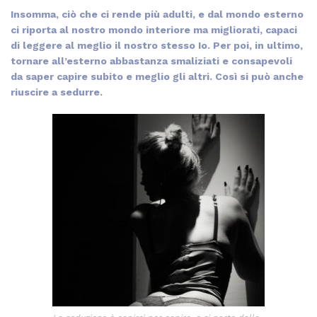
Insomma, ciò che ci rende più adulti, e dal mondo esterno
ci riporta al nostro mondo interiore ma migliorati, capaci
di leggere al meglio il nostro stesso Io. Per poi, in ultimo,
tornare all’esterno abbastanza smaliziati e consapevoli
da saper capire subito e meglio gli altri. Così si può anche
riuscire a sedurre.