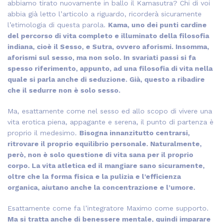
abbiamo tirato nuovamente in ballo il Kamasutra? Chi di voi
abbia già letto l’articolo a riguardo, ricorderà sicuramente
l’etimologia di questa parola.
Kama, uno dei punti cardine
del percorso di vita completo e illuminato della filosofia
indiana, cioè il Sesso, e Sutra, ovvero aforismi. Insomma,
aforismi sul sesso, ma non solo. In svariati passi si fa
spesso riferimento, appunto, ad una filosofia di vita nella
quale si parla anche di seduzione. Già, questo a ribadire
che il sedurre non è solo sesso.
Ma, esattamente come nel sesso ed allo scopo di vivere una
vita erotica piena, appagante e serena, il punto di partenza è
proprio il medesimo.
Bisogna innanzitutto centrarsi,
ritrovare il proprio equilibrio personale. Naturalmente,
però, non è solo questione di vita sana per il proprio
corpo. La vita atletica ed il mangiare sano sicuramente,
oltre che la forma fisica e la pulizia e l’efficienza
organica, aiutano anche la concentrazione e l’umore.
Esattamente come fa l’integratore Maximo come supporto.
Ma si tratta anche di benessere mentale, quindi imparare