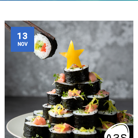
13
NOV