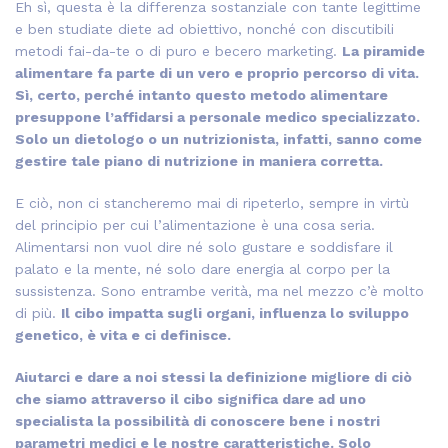
Eh sì, questa è la differenza sostanziale con tante legittime
e ben studiate diete ad obiettivo, nonché con discutibili
metodi fai-da-te o di puro e becero marketing.
La piramide
alimentare fa parte di un vero e proprio percorso di vita.
Sì, certo, perché intanto questo metodo alimentare
presuppone l’affidarsi a personale medico specializzato.
Solo un dietologo o un nutrizionista, infatti, sanno come
gestire tale piano di nutrizione in maniera corretta.
E ciò, non ci stancheremo mai di ripeterlo, sempre in virtù
del principio per cui l’alimentazione è una cosa seria.
Alimentarsi non vuol dire né solo gustare e soddisfare il
palato e la mente, né solo dare energia al corpo per la
sussistenza. Sono entrambe verità, ma nel mezzo c’è molto
di più.
Il cibo impatta sugli organi, influenza lo sviluppo
genetico, è vita e ci definisce.
Aiutarci e dare a noi stessi la definizione migliore di ciò
che siamo attraverso il cibo significa dare ad uno
specialista la possibilità di conoscere bene i nostri
parametri medici e le nostre caratteristiche. Solo