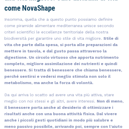
come NovaShape
Insomma, quella che a questo punto possiamo definire
come piramide alimentare mediterranea unisce secondo
criteri scientifici le eccellenze territoriale della nostra
biodiversità per garantire uno stile di vita migliore.
Stile di
vita che parte dalla spesa, si porta alle preparazioni da
mettere in tavola, e dal gusto passa attraverso la
digestione. Un circolo virtuoso che apporta nutrimento
completo, migliore assimilazione dei nutrienti e quindi
benessere. Si tratta di benessere che chiama benessere,
perché sentirsi e vedersi meglio stimola non solo il
metabolismo, ma anche la forza di volontà.
Da qui arriva lo scatto ad avere una vita più attiva, stare
meglio con noi stessi e gli altri, avere interessi.
Non di meno,
il benessere porta anche al desiderio di ottimizzare i
risultati anche con una buona attività fisica. Dal vivere
anche i piccoli gesti quotidiani in modo più salubre e
meno passivo possibile, arrivando poi, sempre con l’aiuto