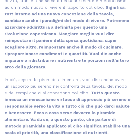
di vita, stabile che serve ad educare mente e metabolismo
ad un modo nuovo di vivere il rapporto col cibo.
Significa,
tutt’intorno ad una nuova concezione della tavola,
cambiare anche i paradigmi del modo di vivere. Potremmo
azzardare addirittura a definirla per questo una
rivoluzione copernicana. Mangiare meglio vuol dire
reimpostare il paniere della spesa quotidiana, saper
scegliere altro, reimpostare anche il modo di cucinare,
riproporzionare condimenti e quantità. Vuol die anche
imparare a ridistribuire i nutrienti e le porzioni nell’intero
arco della giornata.
In più, seguire la piramide alimentare, vuol dire anche avere
un rapporto più sereno nei confronti della tavola, del modo
e dei tempi che ci si concedono col cibo.
Tutto questo
innesca un meccanismo virtuoso di approccio più sereno e
responsabile verso la vita e tutto ciò che può darci salute
e benessere. Ecco a cosa serve davvero la piramide
alimentare. Va da sé, a questo punto, che parlare di
metodo piramidale applicato al cibo significa stabilire una
scala di priorità, una classificazione di nutrienti.