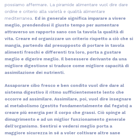
possiamo affermare. La piramide alimentare vuol dire dare
ordine e criterio alla varietà e qualità alimentare
mediterranea.
Ed in generale significa imparare a vivere
meglio, prendendosi il giusto tempo per aumentare
attraverso un rapporto sano con la tavola la qualità di
vita. Creare ed organizzare un criterio rispetto a ciò che si
mangia, partendo dal presupposto di portare in tavola
alimenti freschi e differenti tra loro, porta a gustare
meglio e digerire meglio.
Il benessere derivante da una
migliore digestione si traduce come migliore capacità di
assimilazione dei nutrienti.
Assaporare cibo fresco e ben condito vuol dire dare al
sistema digestivo il ritmo sufficientemente lento che
occorre ad assimilare. Assimilare, poi, vuol dire insegnare
al metabolismo (gestito fondamentalmente dal fegato) a
creare più energia per il corpo che grassi. Ciò spinge al
dimagrimento e ad un miglior funzionamento generale
dell’organismo. Sentirsi e vedersi meglio porta a
maggiore sicurezza in sé a voler coltivare altre sane