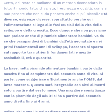
Certo, del resto se parliamo di un metodo riconosciuto in
tutto il mondo fatto di varietà, freschezza e qualità, come si
può pensare che non si sia pensato anche ai più piccoli?
Età
diverse, esigenze diverse, soprattutto perché qui
l’alimentazione si lega alle fasi cruciali della vita dello
sviluppo e della crescita. Ecco dunque che non possiamo
non parlare anche di piramide alimentare bambini. Va da
sé che occupandoci di bambini dall’età neonatale e nei
primi fondamentali anni di sviluppo, l’accento si sposta
sul rapporto tra nutrienti fondamentali e meglio
assimilabili, età e quantità.
La base, nella piramide alimentare bambini, parte dalla
nascita fino al compimento del secondo anno di vita. Si
parte, come suggerisce ufficialmente anche l’OMS, dal
latte materno. Questo sarà integrabile con altri alimenti
solo a partire dal sesto mese. Una maggiore somiglianza
con la piramide degli adulti si ha a partire dal secondo
anno di vita fino ai 4 anni.
Infine, dai 4 anni in poi parliamo praticamente di