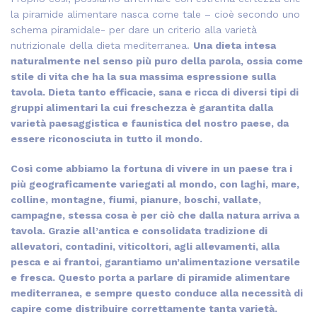
la piramide alimentare nasca come tale – cioè secondo uno
schema piramidale- per dare un criterio alla varietà
nutrizionale della dieta mediterranea.
Una dieta intesa
naturalmente nel senso più puro della parola, ossia come
stile di vita che ha la sua massima espressione sulla
tavola. Dieta tanto efficacie, sana e ricca di diversi tipi di
gruppi alimentari la cui freschezza è garantita dalla
varietà paesaggistica e faunistica del nostro paese, da
essere riconosciuta in tutto il mondo.
Così come abbiamo la fortuna di vivere in un paese tra i
più geograficamente variegati al mondo, con laghi, mare,
colline, montagne, fiumi, pianure, boschi, vallate,
campagne, stessa cosa è per ciò che dalla natura arriva a
tavola. Grazie all’antica e consolidata tradizione di
allevatori, contadini, viticoltori, agli allevamenti, alla
pesca e ai frantoi, garantiamo un’alimentazione versatile
e fresca. Questo porta a parlare di piramide alimentare
mediterranea, e sempre questo conduce alla necessità di
capire come distribuire correttamente tanta varietà.