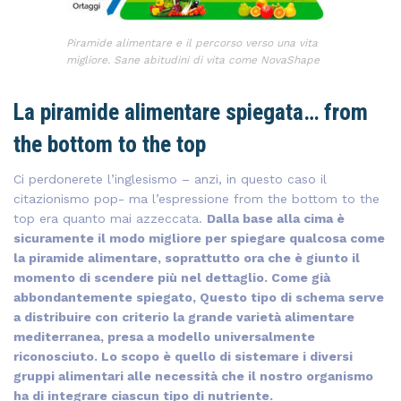
Piramide alimentare e il percorso verso una vita
migliore. Sane abitudini di vita come NovaShape
La piramide alimentare spiegata… from
the bottom to the top
Ci perdonerete l’inglesismo – anzi, in questo caso il
citazionismo pop- ma l’espressione from the bottom to the
top era quanto mai azzeccata.
Dalla base alla cima è
sicuramente il modo migliore per spiegare qualcosa come
la piramide alimentare, soprattutto ora che è giunto il
momento di scendere più nel dettaglio. Come già
abbondantemente spiegato, Questo tipo di schema serve
a distribuire con criterio la grande varietà alimentare
mediterranea, presa a modello universalmente
riconosciuto. Lo scopo è quello di sistemare i diversi
gruppi alimentari alle necessità che il nostro organismo
ha di integrare ciascun tipo di nutriente.