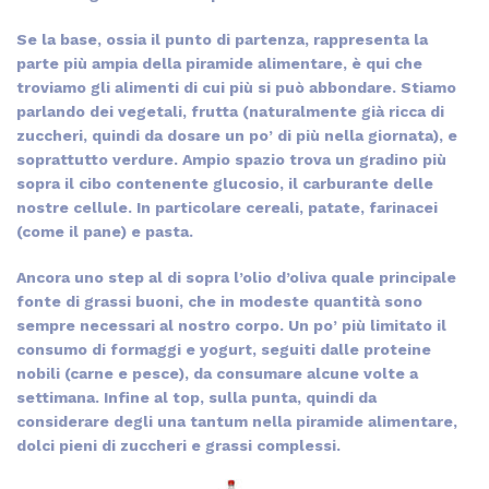
Se la base, ossia il punto di partenza, rappresenta la
parte più ampia della piramide alimentare, è qui che
troviamo gli alimenti di cui più si può abbondare. Stiamo
parlando dei vegetali, frutta (naturalmente già ricca di
zuccheri, quindi da dosare un po’ di più nella giornata), e
soprattutto verdure. Ampio spazio trova un gradino più
sopra il cibo contenente glucosio, il carburante delle
nostre cellule. In particolare cereali, patate, farinacei
(come il pane) e pasta.
Ancora uno step al di sopra l’olio d’oliva quale principale
fonte di grassi buoni, che in modeste quantità sono
sempre necessari al nostro corpo. Un po’ più limitato il
consumo di formaggi e yogurt, seguiti dalle proteine
nobili (carne e pesce), da consumare alcune volte a
settimana. Infine al top, sulla punta, quindi da
considerare degli una tantum nella piramide alimentare,
dolci pieni di zuccheri e grassi complessi.