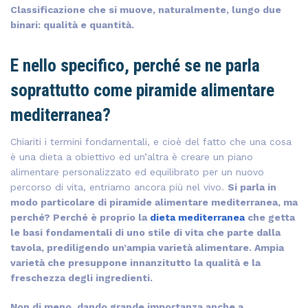
Classificazione che si muove, naturalmente, lungo due
binari: qualità e quantità.
E nello specifico, perché se ne parla
soprattutto come piramide alimentare
mediterranea?
Chiariti i termini fondamentali, e cioè del fatto che una cosa
è una dieta a obiettivo ed un’altra è creare un piano
alimentare personalizzato ed equilibrato per un nuovo
percorso di vita, entriamo ancora più nel vivo.
Si parla in
modo particolare di piramide alimentare mediterranea, ma
perché? Perché è proprio la
dieta mediterranea
che getta
le basi fondamentali di uno stile di vita che parte dalla
tavola, prediligendo un’ampia varietà alimentare. Ampia
varietà che presuppone innanzitutto la qualità e la
freschezza degli ingredienti.
Non di meno, dando grande importanza anche a