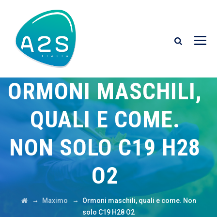
ORMONI MASCHILI,
QUALI E COME.
NON SOLO C19 H28
O2
→
→
Maximo
Ormoni maschili, quali e come. Non
solo C19 H28 O2