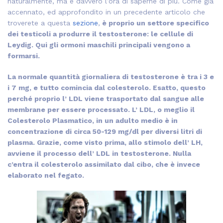
naturalmente, ma è davvero l’ora di saperne di più. Come già
accennato, ed approfondito in un precedente articolo che
troverete a questa
sezione
,
è proprio un settore specifico
dei testicoli a produrre il testosterone: le cellule di
Leydig. Qui gli ormoni maschili principali vengono a
formarsi.
La normale quantità giornaliera di testosterone è tra i 3 e
i 7 mg, e tutto comincia dal colesterolo. Esatto, questo
perché proprio l’ LDL viene trasportato dal sangue alle
membrane per essere processato. L’ LDL, o meglio il
Colesterolo Plasmatico, in un adulto medio è in
concentrazione di circa 50-129 mg/dl per diversi litri di
plasma. Grazie, come visto prima, allo stimolo dell’ LH,
avviene il processo dell’ LDL in testosterone. Nulla
c’entra il colesterolo assimilato dal cibo, che è invece
elaborato nel fegato.