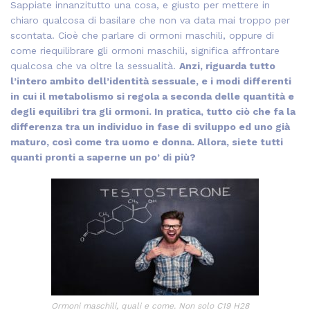
Sappiate innanzitutto una cosa, e giusto per mettere in
chiaro qualcosa di basilare che non va data mai troppo per
scontata. Cioè che parlare di ormoni maschili, oppure di
come riequilibrare gli ormoni maschili, significa affrontare
qualcosa che va oltre la sessualità.
Anzi, riguarda tutto
l’intero ambito dell’identità sessuale, e i modi differenti
in cui il metabolismo si regola a seconda delle quantità e
degli equilibri tra gli ormoni. In pratica, tutto ciò che fa la
differenza tra un individuo in fase di sviluppo ed uno già
maturo, così come tra uomo e donna. Allora, siete tutti
quanti pronti a saperne un po’ di più?
Ormoni maschili, quali e come. Non solo C19 H28