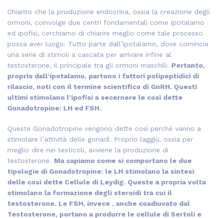
Chiarito che la produzione endocrina, ossia la creazione degli
ormoni, coinvolge due centri fondamentali come ipotalamo
ed ipofisi, cerchiamo di chiarire meglio come tale processo
possa aver luogo. Tutto parte dall’ipotalamo, dove comincia
una serie di stimoli a cascata per arrivare infine al
testosterone, il principale tra gli ormoni maschili.
Pertanto,
proprio dall’ipotalamo, partono i fattori polipeptidici di
rilascio, noti con il termine scientifico di GnRH. Questi
ultimi stimolano l’ipofisi a secernere le così dette
Gonadotropine: LH ed FSH.
Queste Gonadotropine vengono dette così perché vanno a
stimolare l’attività delle gonadi. Proprio laggiù, ossia per
meglio dire nei testicoli, avviene la produzione di
testosterone.
Ma capiamo come si comportano le due
tipologie di Gonadotropine: le LH stimolano la sintesi
delle così dette Cellule di Leydig. Queste a propria volta
stimolano la formazione degli steroidi tra cui il
testosterone. Le FSH, invece , anche coadiuvato dal
Testosterone, portano a produrre le cellule di Sertoli e