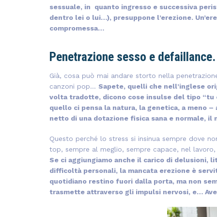
sessuale, in quanto ingresso e successiva perist
dentro lei o lui…), presuppone l’erezione. Un’e
compromessa…
Penetrazione sesso e defaillance
Già, cosa può mai andare storto nella penetrazione 
canzoni pop…
Sapete, quelli che nell’inglese or
volta tradotte, dicono cose insulse del tipo “tu 
quello ci pensa la natura, la genetica, a meno –
netto di una dotazione fisica sana e normale, il
Questo perché lo stress si insinua sempre dove n
top, sempre al meglio, sempre capace, nel lavoro, 
Se ci aggiungiamo anche il carico di delusioni, li
difficoltà personali, la mancata erezione è servi
quotidiano restino fuori dalla porta, ma non semp
trasmette attraverso gli impulsi nervosi, e… Ave