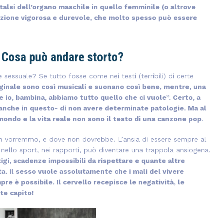
alsi dell’organo maschile in quello femminile (o altrove
rezione vigorosa e durevole, che molto spesso può essere
. Cosa può andare storto?
sessuale? Se tutto fosse come nei testi (terribili) di certe
iginale sono così musicali e suonano così bene, mentre, una
e io, bambina, abbiamo tutto quello che ci vuole”. Certo, a
 anche in questo- di non avere determinate patologie. Ma al
 mondo e la vita reale non sono il testo di una canzone pop
.
on vorremmo, e dove non dovrebbe. L’ansia di essere sempre al
nello sport, nei rapporti, può diventare una trappola ansiogena.
tigi, scadenze impossibili da rispettare e quante altre
ta. Il sesso vuole assolutamente che i mali del vivere
re è possibile. Il cervello recepisce le negatività, le
te capito!