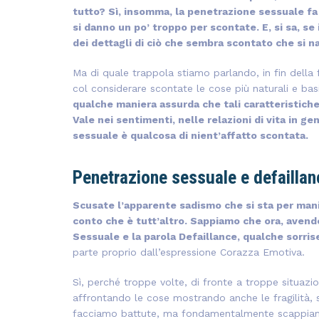
tutto? Sì, insomma, la penetrazione sessuale fa 
si danno un po’ troppo per scontate. E, si sa, se 
dei dettagli di ciò che sembra scontato che si n
Ma di quale trappola stiamo parlando, in fin della 
col considerare scontate le cose più naturali e basil
qualche maniera assurda che tali caratteristich
Vale nei sentimenti, nelle relazioni di vita in ge
sessuale è qualcosa di nient’affatto scontata.
Penetrazione sessuale e defailla
Scusate l’apparente sadismo che si sta per mani
conto che è tutt’altro. Sappiamo che ora, avend
Sessuale e la parola Defaillance, qualche sorri
parte proprio dall’espressione Corazza Emotiva.
Sì, perché troppe volte, di fronte a troppe situazion
affrontando le cose mostrando anche le fragilità, 
facciamo battute, ma fondamentalmente scappiamo