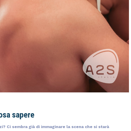
osa sapere
zi? Ci sembra già di immaginare la scena che si starà