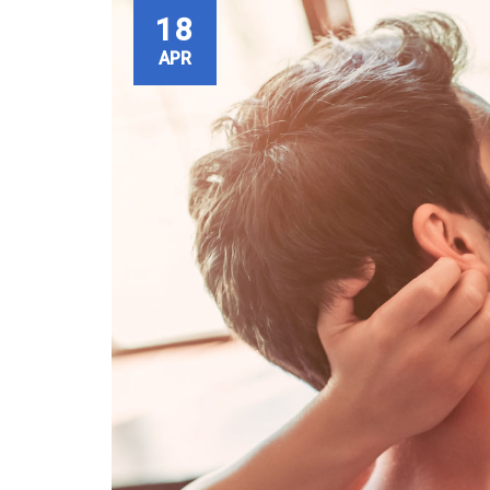
18
APR