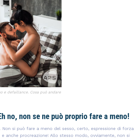
so e defaillance. Cosa può andare
h no, non se ne può proprio fare a meno!
 Non si può fare a meno del sesso, certo, espressione di forza
i, e anche procreazione! Allo stesso modo, ovviamente, non si