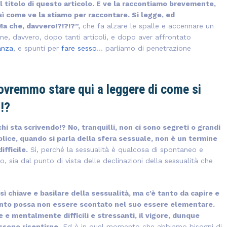
el titolo di questo articolo. E ve la raccontiamo brevemente,
ì come ve la stiamo per raccontare. Si legge, ed
a che, davvero!?!?!?”,
che fa alzare le spalle e accennare un
e, davvero, dopo tanti articoli, e dopo aver affrontato
anza
, e spunti per
fare sesso
… parliamo di penetrazione
dovremmo stare qui a leggere di come si
!?
hi sta scrivendo!? No, tranquilli, non ci sono segreti o grandi
plice, quando si parla della sfera sessuale, non è un termine
fficile.
Sì, perché la sessualità è qualcosa di spontaneo e
sia dal punto di vista delle declinazioni della sessualità che
 chiave e basilare della sessualità, ma c’è tanto da capire e
nto possa non essere scontato nel suo essere elementare.
 e mentalmente difficili e stressanti, il vigore, dunque
ssono risentirne.
Ed è in quel momento che abbiamo bisogni di