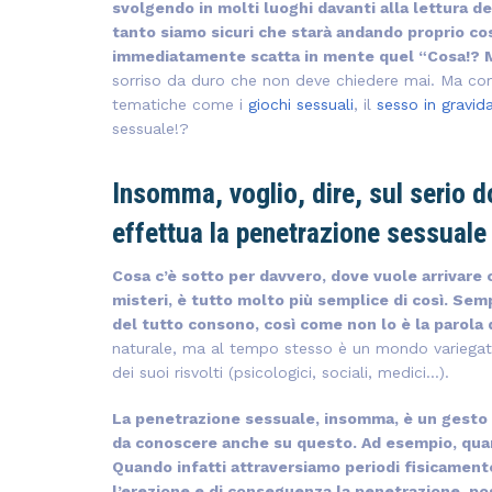
svolgendo in molti luoghi davanti alla lettura d
tanto siamo sicuri che starà andando proprio cos
immediatamente scatta in mente quel “Cosa!? M
sorriso da duro che non deve chiedere mai. Ma com
tematiche come i
giochi sessuali
, il
sesso in gravid
sessuale!?
Insomma, voglio, dire, sul serio 
effettua la penetrazione sessuale 
Cosa c’è sotto per davvero, dove vuole arrivare c
misteri, è tutto molto più semplice di così. Sem
del tutto consono, così come non lo è la parola di
naturale, ma al tempo stesso è un mondo variegato, 
dei suoi risvolti (psicologici, sociali, medici…).
La penetrazione sessuale, insomma, è un gesto sì
da conoscere anche su questo. Ad esempio, qua
Quando infatti attraversiamo periodi fisicamente
l’erezione e di conseguenza la penetrazione, po