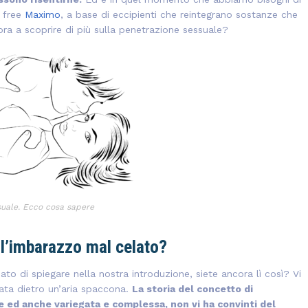
n free
Maximo
, a base di eccipienti che reintegrano sostanze che
ora a scoprire di più sulla penetrazione sessuale?
suale. Ecco cosa sapere
ll’imbarazzo mal celato?
to di spiegare nella nostra introduzione, siete ancora lì così? Vi
lata dietro un’aria spaccona.
La storia del concetto di
 ed anche variegata e complessa, non vi ha convinti del