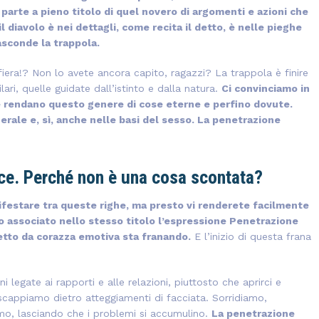
parte a pieno titolo di quel novero di argomenti e azioni che
il diavolo è nei dettagli, come recita il detto, è nelle pieghe
asconde la trappola.
fiera!? Non lo avete ancora capito, ragazzi? La trappola è finire
ari, quelle guidate dall’istinto e dalla natura.
Ci convinciamo in
e rendano questo genere di cose eterne e perfino dovute.
nerale e, sì, anche nelle basi del sesso. La penetrazione
nce. Perché non è una cosa scontata?
festare tra queste righe, ma presto vi renderete facilmente
o associato nello stesso titolo l’espressione Penetrazione
setto da corazza emotiva sta franando.
E l’inizio di questa frana
i legate ai rapporti e alle relazioni, piuttosto che aprirci e
scappiamo dietro atteggiamenti di facciata. Sorridiamo,
, lasciando che i problemi si accumulino.
La penetrazione